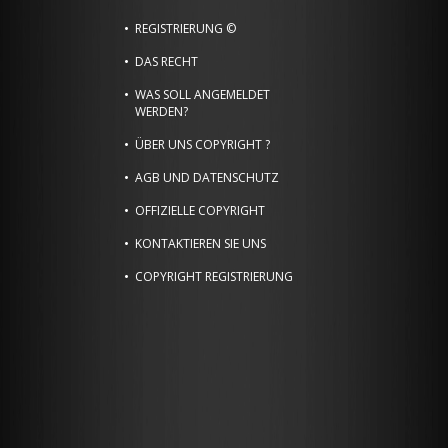
REGISTRIERUNG ©
DAS RECHT
WAS SOLL ANGEMELDET
WERDEN?
ÜBER UNS COPYRIGHT ?
AGB UND DATENSCHUTZ
OFFIZIELLE COPYRIGHT
KONTAKTIEREN SIE UNS
COPYRIGHT REGISTRIERUNG