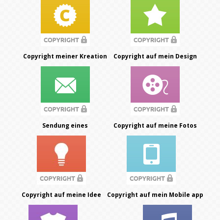
Copyright meiner Kreation
Copyright auf mein Design
Sendung eines
Copyright auf meine Fotos
Copyright auf meine Idee
Copyright auf mein Mobile app