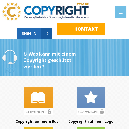
KONTAKT
SIGN IN
© Was kann mit einem
Copyright geschützt
werden ?
Copyright auf mein Buch
Copyright auf mein Logo